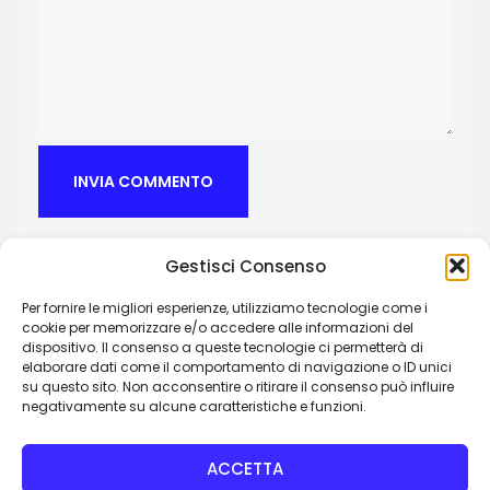
Gestisci Consenso
Per fornire le migliori esperienze, utilizziamo tecnologie come i
cookie per memorizzare e/o accedere alle informazioni del
dispositivo. Il consenso a queste tecnologie ci permetterà di
Paguru Agenzia Creativa
elaborare dati come il comportamento di navigazione o ID unici
su questo sito. Non acconsentire o ritirare il consenso può influire
Via Palazzo di Città 12 – 10023 Chieri (TO)
negativamente su alcune caratteristiche e funzioni.
P.IVA: 12745790019
ACCETTA
agenzia@pagurumedia.com