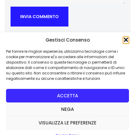
Gestisci Consenso
Per fornire le migliori esperienze, utilizziamo tecnologie come i
cookie per memorizzare e/o accedere alle informazioni del
dispositivo. Il consenso a queste tecnologie ci permetterà di
Paguru Agenzia Creativa
elaborare dati come il comportamento di navigazione o ID unici
su questo sito. Non acconsentire o ritirare il consenso può influire
Via Palazzo di Città 12 – 10023 Chieri (TO)
negativamente su alcune caratteristiche e funzioni.
P.IVA: 12745790019
ACCETTA
agenzia@pagurumedia.com
NEGA
VISUALIZZA LE PREFERENZE